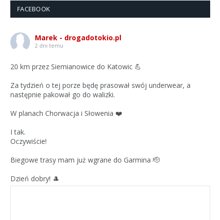
FACEBOOK
Marek - drogadotokio.pl
2 dni temu
20 km przez Siemianowice do Katowic 💪
Za tydzień o tej porze będę prasował swój underwear, a
następnie pakował go do walizki.
W planach Chorwacja i Słowenia ❤️
I tak.
Oczywiście!
Biegowe trasy mam już wgrane do Garmina 🫡
Dzień dobry! 🎩