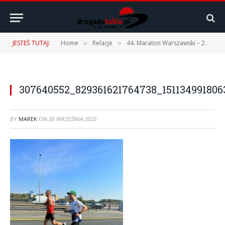
JESTEŚ TUTAJ:
Home
Relacje
44. Maraton Warszawski – 25.09.2022 r.
»
»
307640552_829361621764738_15113499180
BY
MAREK
ON
28 WRZEŚNIA 2022