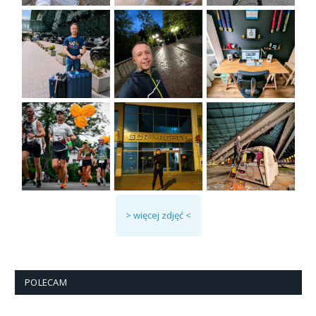
> więcej zdjęć <
POLECAM