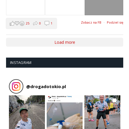
Zobacz na FB
·
Podziel się
25
0
1
Load more
INSTAGRAM
@
drogadotokio.pl