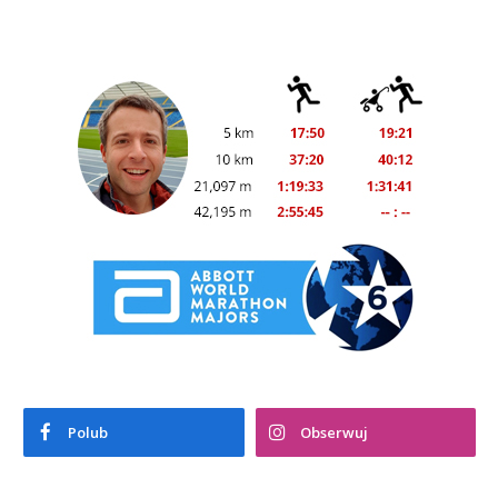
Polub
Obserwuj