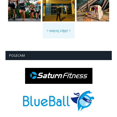
> więcej zdjęć <
POLECAM