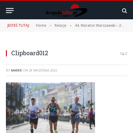
JESTEŚ TUTAJ:
Home
Relacje
44. Maraton Warszawski – 25.09.2022 r.
»
»
Clipboard012
0
BY
MAREK
ON
28 WRZEŚNIA 2022