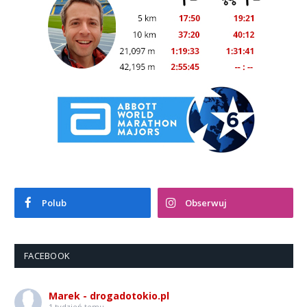
Polub
Obserwuj
FACEBOOK
Marek - drogadotokio.pl
1 tydzień temu