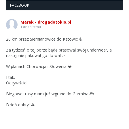
FACEBOOK
Marek - drogadotokio.pl
1 dzień temu
20 km przez Siemianowice do Katowic 💪
Za tydzień o tej porze będę prasował swój underwear, a
następnie pakował go do walizki.
W planach Chorwacja i Słowenia ❤️
I tak.
Oczywiście!
Biegowe trasy mam już wgrane do Garmina 🫡
Dzień dobry! 🎩