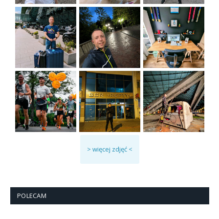
> więcej zdjęć <
POLECAM