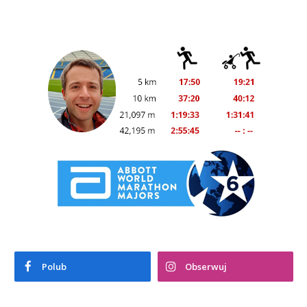
Polub
Obserwuj