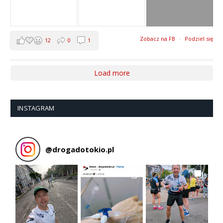
Zobacz na FB
·
Podziel się
12
0
1
Load more
INSTAGRAM
@
drogadotokio.pl