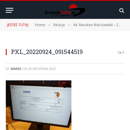
JESTEŚ TUTAJ:
Home
Relacje
44. Maraton Warszawski – 25.09.2022 r.
»
»
PXL_20220924_091544519
0
BY
MAREK
ON
28 WRZEŚNIA 2022