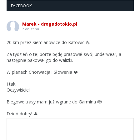
FACEBOOK
Marek - drogadotokio.pl
2 dni temu
20 km przez Siemianowice do Katowic 💪
Za tydzień o tej porze będę prasował swój underwear, a
następnie pakował go do walizki.
W planach Chorwacja i Słowenia ❤️
I tak.
Oczywiście!
Biegowe trasy mam już wgrane do Garmina 🫡
Dzień dobry! 🎩