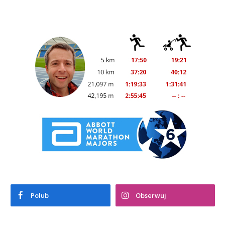
Polub
Obserwuj