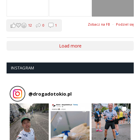
Zobacz na FB
·
Podziel się
12
0
1
Load more
INSTAGRAM
@
drogadotokio.pl