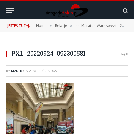
JESTEŚ TUTAJ:
Home
Relacje
44. Maraton Warszawski – 25.09.2022 r.
»
»
PXL_20220924_092300581
0
BY
MAREK
ON
28 WRZEŚNIA 2022