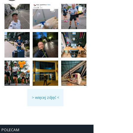
> więcej zdjęć <
POLECAM