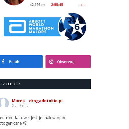
Polub
Obserwuj
FACEBOOK
Marek - drogadotokio.pl
5 dni temu
entrum Katowic jest jednak w opór
otogeniczne 🫡