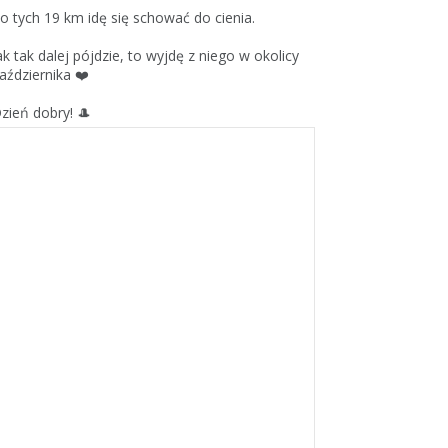
o tych 19 km idę się schować do cienia.
ak tak dalej pójdzie, to wyjdę z niego w okolicy
aździernika ❤️
zień dobry! 🎩