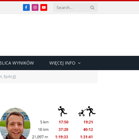
Facebook
Instagram
YouTube
BLICA WYNIKÓW
WIĘCEJ INFO
n, Epilog]