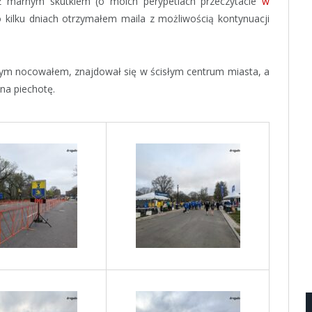
 z marnym skutkiem (o moich perypetiach przeczytacie
w
po kilku dniach otrzymałem maila z możliwością kontynuacji
tórym nocowałem, znajdował się w ścisłym centrum miasta, a
na piechotę.