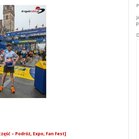
P
J
p
D
część – Podróż, Expo, Fan Fest]