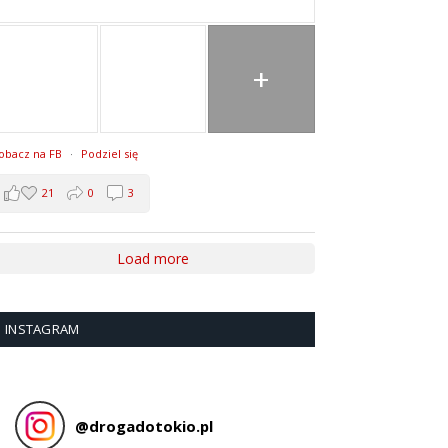
+
obacz na FB
·
Podziel się
21
0
3
Load more
INSTAGRAM
@
drogadotokio.pl