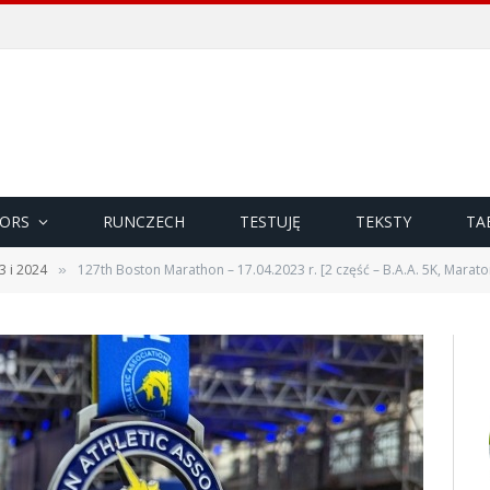
ORS
RUNCZECH
TESTUJĘ
TEKSTY
TA
3 i 2024
127th Boston Marathon – 17.04.2023 r. [2 część – B.A.A. 5K, Marato
»