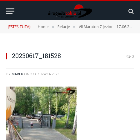
JESTEŚ TUTAJ:
Home
Relacje
VII Maraton 7 Jezior – 17.06.2023 r.
»
»
20230617_181528
0
BY
MAREK
ON
27 CZERWCA 2023