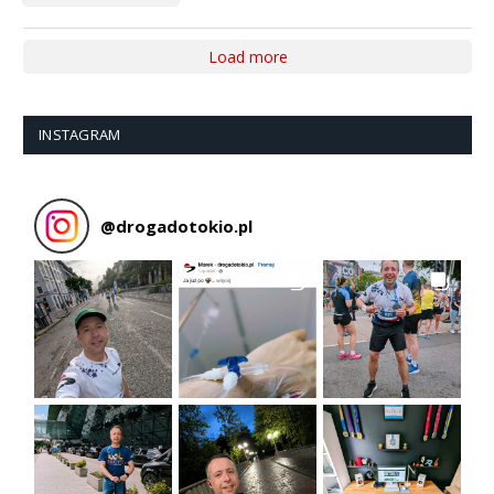
Load more
INSTAGRAM
@
drogadotokio.pl