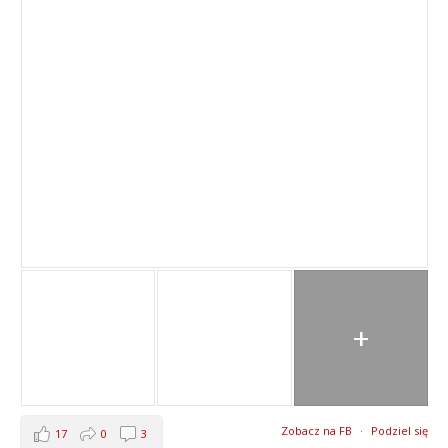
+
Zobacz na FB
·
Podziel się
17
0
3