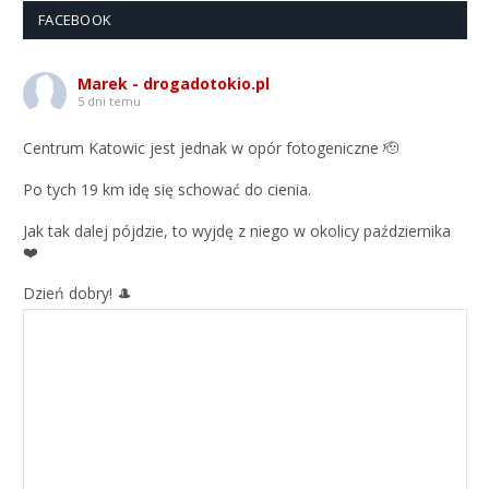
FACEBOOK
Marek - drogadotokio.pl
5 dni temu
Centrum Katowic jest jednak w opór fotogeniczne 🫡
Po tych 19 km idę się schować do cienia.
Jak tak dalej pójdzie, to wyjdę z niego w okolicy października
❤️
Dzień dobry! 🎩