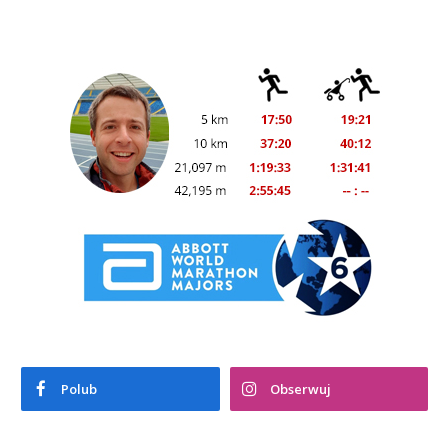
Polub
Obserwuj