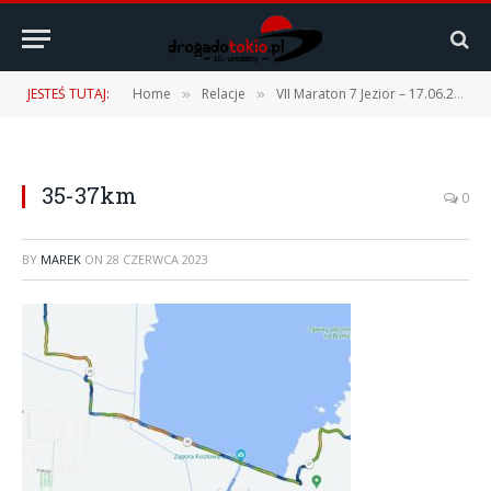
JESTEŚ TUTAJ:
Home
Relacje
VII Maraton 7 Jezior – 17.06.2023 r.
»
»
35-37km
0
BY
MAREK
ON
28 CZERWCA 2023