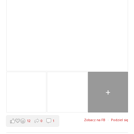
+
Zobacz na FB
·
Podziel się
12
0
1