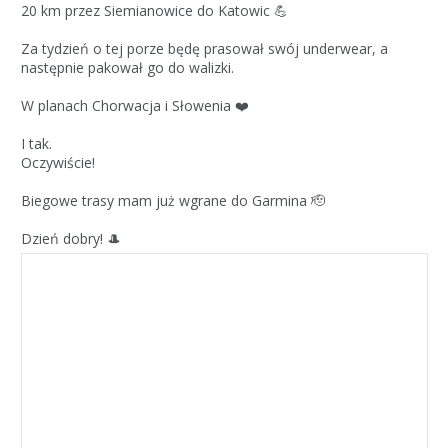
20 km przez Siemianowice do Katowic 💪
Za tydzień o tej porze będę prasował swój underwear, a
następnie pakował go do walizki.
W planach Chorwacja i Słowenia ❤️
I tak.
Oczywiście!
Biegowe trasy mam już wgrane do Garmina 🫡
Dzień dobry! 🎩