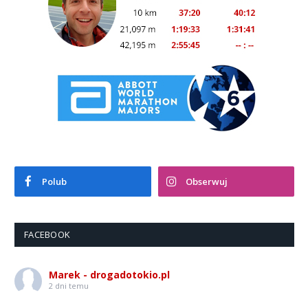
Polub
Obserwuj
FACEBOOK
Marek - drogadotokio.pl
2 dni temu