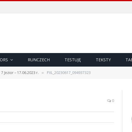
ORS
RUNCZECH
TESTUJĘ
TEKSTY
TA
 7 Jezior – 17.06.2023 r.
PXL_20230617_094937323
»
0