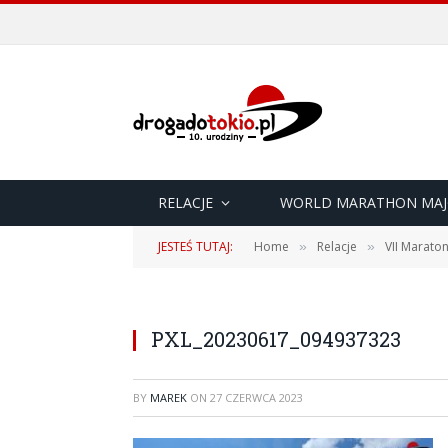
RELACJE
WORLD MARATHON MAJ
JESTEŚ TUTAJ:
Home
Relacje
VII Maraton
»
»
PXL_20230617_094937323
BY
MAREK
ON
27 CZERWCA 2023