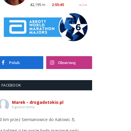
Polub
Obserwuj
FACEBOOK
Marek - drogadotokio.pl
9 godzin temu
0 km przez Siemianowice do Katowic 💪
a tydzień o tej porze będę prasował swój