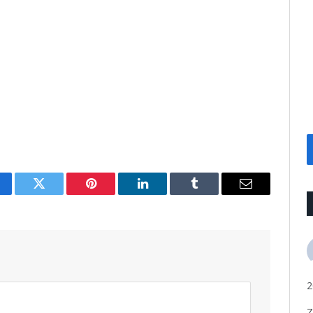
cebook
Twitter
Pinterest
LinkedIn
Tumblr
Email
2
Z