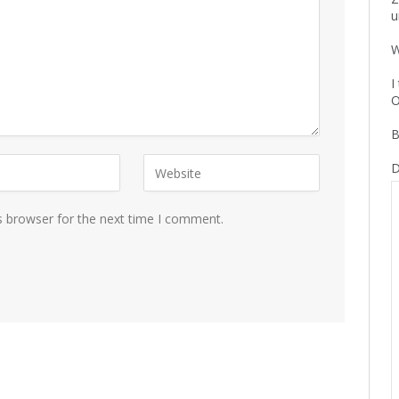
u
W
I
O
B
D
s browser for the next time I comment.