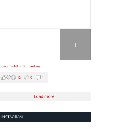
+
obacz na FB
·
Podziel się
12
0
1
Load more
INSTAGRAM