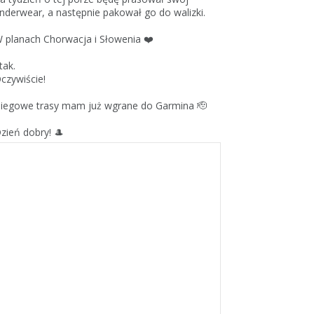
nderwear, a następnie pakował go do walizki.
 planach Chorwacja i Słowenia ❤️
 tak.
czywiście!
iegowe trasy mam już wgrane do Garmina 🫡
zień dobry! 🎩