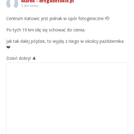
Marek - drogadotokio.pl
5 dni temu
Centrum Katowic jest jednak w opór fotogeniczne 🫡
Po tych 19 km idę się schować do cienia.
Jak tak dalej pójdzie, to wyjdę z niego w okolicy października
❤️
Dzień dobry! 🎩