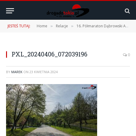
JESTEŚ TUTAJ:
Home
Relacje
16. Półmaraton Dąbrowski ArceloMittal Poland – 06.04.2024 r.
»
»
PXL_20240406_072039196
0
BY
MAREK
ON
23 KWIETNIA 2024