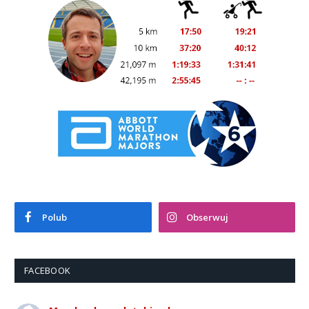
Polub
Obserwuj
FACEBOOK