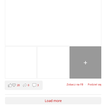
+
Zobacz na FB
·
Podziel się
20
0
3
Load more