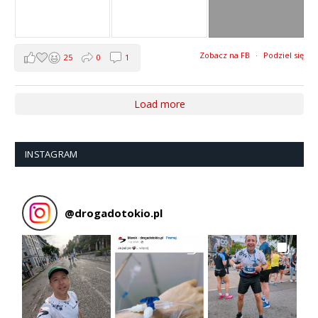
Zobacz na FB
·
Podziel się
25
0
1
Load more
INSTAGRAM
@
drogadotokio.pl