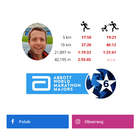
Polub
Obserwuj