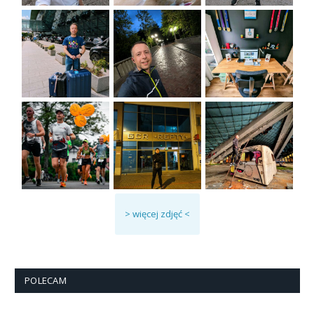
> więcej zdjęć <
POLECAM