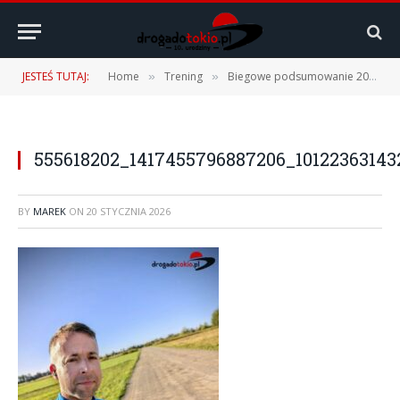
JESTEŚ TUTAJ:
Home
Trening
Biegowe podsumowanie 2025 r.
»
»
555618202_1417455796887206_1012236314
BY
MAREK
ON
20 STYCZNIA 2026