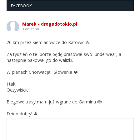
FACEBOOK
Marek - drogadotokio.pl
3 dni temu
20 km przez Siemianowice do Katowic 💪
Za tydzień o tej porze będę prasował swój underwear, a
następnie pakował go do walizki.
W planach Chorwacja i Słowenia ❤️
I tak.
Oczywiście!
Biegowe trasy mam już wgrane do Garmina 🫡
Dzień dobry! 🎩