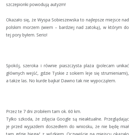
szczepionki powodują autyzm!
Okazało się, że Wyspa Sobieszewska to najlepsze miejsce nad
polskim morzem (wiem – bardziej nad zatoką), w którym do
tej pory byłem. Serio!
Spokój, szeroka i równie piaszczysta plaża (polecam unikać
głównych wejść, gdzie Tyskie z sokiem leje się strumieniami),
a także las. No kurde bajka! Dawno tak nie wypocząłem.
Przez te 7 dni zrobiłem tam ok. 60 km.
Tylko szkoda, że zdjęcia Google są nieaktualne. Przeglądając
je przed wyjazdem doszedłem do wniosku, że nie będę miał
tam gdzie biegać z wózkiem. Oczywiście na miejscu okazało