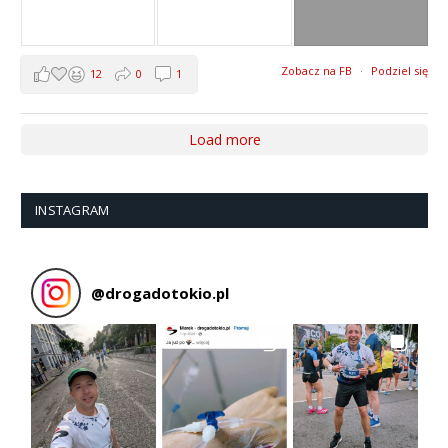
Zobacz na FB
·
Podziel się
12
0
1
Load more
INSTAGRAM
@
drogadotokio.pl