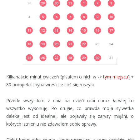
Kilkanaście minut ćwiczeń (pisałem o nich w ->
tym miejscu
) +
80 pompek i chyba wreszcie coś się ruszyło.
Przede wszystkim z dnia na dzień robi coraz łatwiej to
wszystko wykonuję. Po drugie, co prawda moja sylwetka
daleka jest od idealnej, ale pojawiły się zarysy mięśni, o
których istnieniu nie zdawałem sobie sprawy.
Dalej będę robił swoje i zobaczymy co z tego wyjdzie. Ale