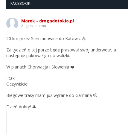
FACEBOOK
Marek - drogadotokio.pl
21 godzin temu
20 km przez Siemianowice do Katowic 💪
Za tydzień o tej porze będę prasował swój underwear, a
następnie pakował go do walizki.
W planach Chorwacja i Słowenia ❤️
I tak.
Oczywiście!
Biegowe trasy mam już wgrane do Garmina 🫡
Dzień dobry! 🎩