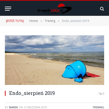
JESTEŚ TUTAJ:
Home
Trening
Endo_sierpień 2019
»
»
Endo_sierpień 2019
0
BY
MAREK
ON
13 WRZEŚNIA 2019
TRENING