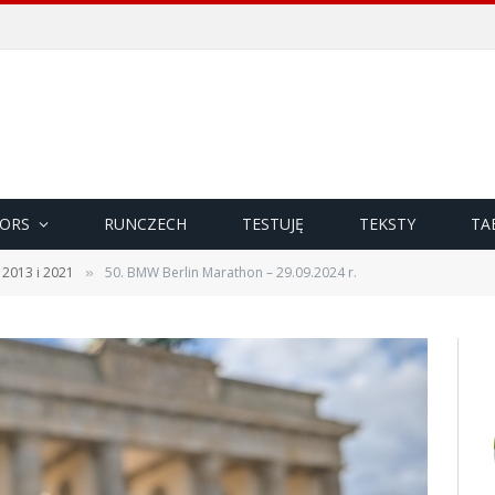
ORS
RUNCZECH
TESTUJĘ
TEKSTY
TA
 2013 i 2021
50. BMW Berlin Marathon – 29.09.2024 r.
»