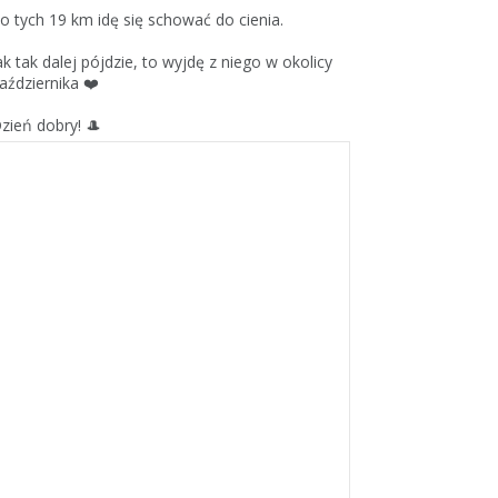
o tych 19 km idę się schować do cienia.
ak tak dalej pójdzie, to wyjdę z niego w okolicy
aździernika ❤️
zień dobry! 🎩