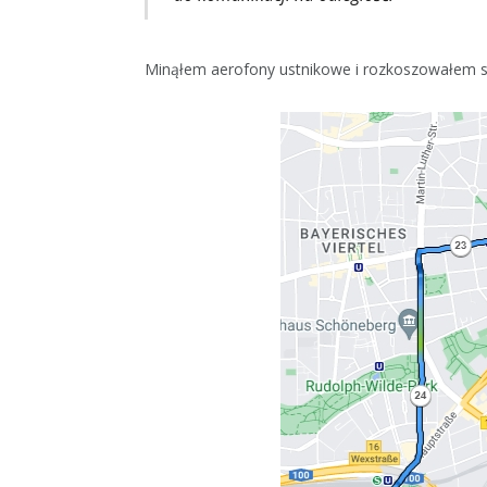
Minąłem aerofony ustnikowe i rozkoszowałem się