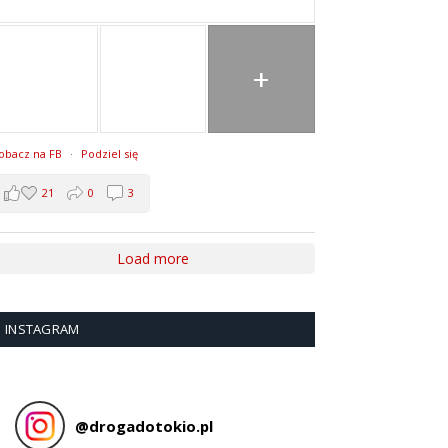
+
obacz na FB
·
Podziel się
21
0
3
Load more
INSTAGRAM
@
drogadotokio.pl