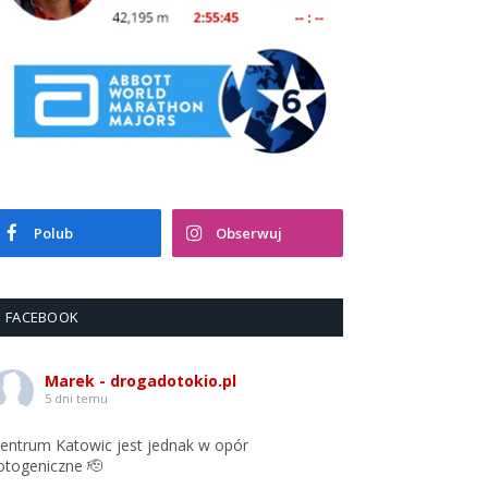
Polub
Obserwuj
FACEBOOK
Marek - drogadotokio.pl
5 dni temu
entrum Katowic jest jednak w opór
otogeniczne 🫡