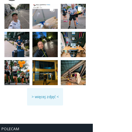
> więcej zdjęć <
POLECAM