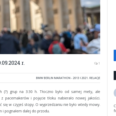
09.2024 r.
1
BMW BERLIN MARATHON - 2013 I 2021
,
RELACJE
h (?) grup na 3:30 h. Tłoczno było od samej mety, ale
 z pacemakerów i pojęcie tłoku nabierało nowej jakości.
cić się w czyjeś stopy. O wyprzedzaniu nie było wtedy mowy.
C
f
m i pognałem dalej do przodu.