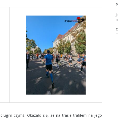
P
J
p
D
ługim czymś. Okazało się, że na trasie trafiłem na jego