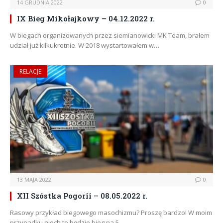
14 GRUDNIA 2022
0
IX Bieg Mikołajkowy – 04.12.2022 r.
W biegach organizowanych przez siemianowicki MK Team, brałem
udział już kilkukrotnie. W 2018 wystartowałem w…
RELACJE
13 MAJA 2022
0
XII Szóstka Pogorii – 08.05.2022 r.
Rasowy przykład biegowego masochizmu? Proszę bardzo! W moim
przypadku niech to będzie bieg na 5…