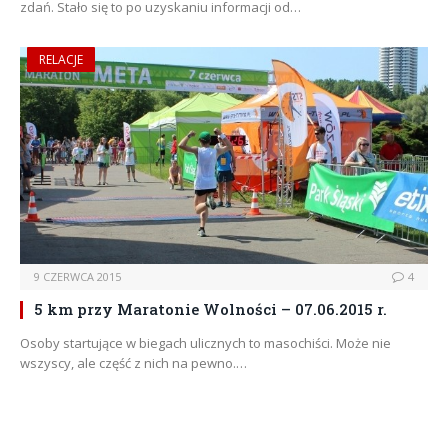
zdań. Stało się to po uzyskaniu informacji od…
RELACJE
9 CZERWCA 2015
4
5 km przy Maratonie Wolności – 07.06.2015 r.
Osoby startujące w biegach ulicznych to masochiści. Może nie
wszyscy, ale część z nich na pewno.…