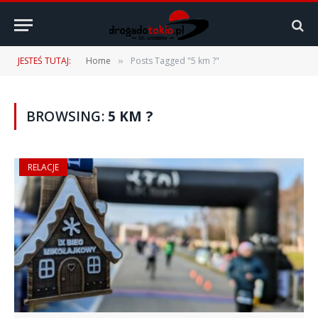
JESTEŚ TUTAJ:
Home
Posts Tagged "5 km ?"
»
BROWSING:
5 KM ?
RELACJE