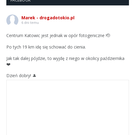
FACEBOOK
Marek - drogadotokio.pl
6 dni temu
Centrum Katowic jest jednak w opór fotogeniczne 🫡
Po tych 19 km idę się schować do cienia.
Jak tak dalej pójdzie, to wyjdę z niego w okolicy października
❤️
Dzień dobry! 🎩