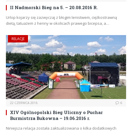
II Nadmorski Bieg na 5. – 20.08.2016 R.
Urlop kojarzy się zazwyczaj z błogim lenistwem, ciężkostrawną
dietą, tatuażem z henny w okolicach prawego bicepsa, a…
RELACJE
22 CZERWCA 2016
6
XIV Ogólnopolski Bieg Uliczny o Puchar
Burmistrza Bukowna – 19.06.2016 r.
Niniejsza relacja została zaktualizowana o kilka dodatkowych