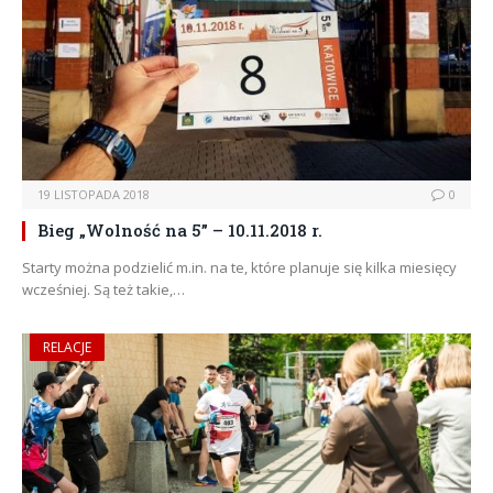
19 LISTOPADA 2018
0
Bieg „Wolność na 5” – 10.11.2018 r.
Starty można podzielić m.in. na te, które planuje się kilka miesięcy
wcześniej. Są też takie,…
RELACJE