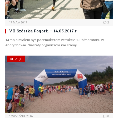
17 MAJA 2017
2
VII Szóstka Pogorii – 14.05.2017 r.
14 maja miałem być pacemakerem w trakcie 1. Półmaratonu w
Andrychowie. Niestety organizator nie stanął…
RELACJE
1 WRZEŚNIA 2016
0