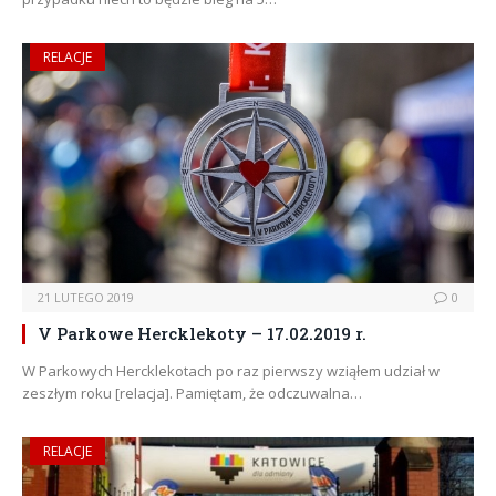
RELACJE
21 LUTEGO 2019
0
V Parkowe Hercklekoty – 17.02.2019 r.
W Parkowych Hercklekotach po raz pierwszy wziąłem udział w
zeszłym roku [relacja]. Pamiętam, że odczuwalna…
RELACJE