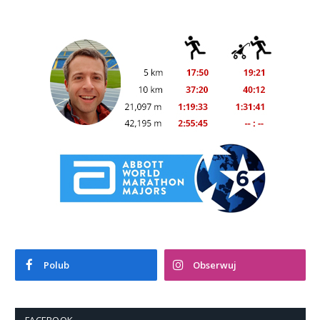
Polub
Obserwuj