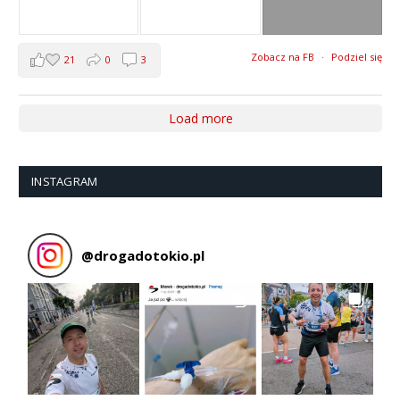
Zobacz na FB
·
Podziel się
21
0
3
Load more
INSTAGRAM
@
drogadotokio.pl