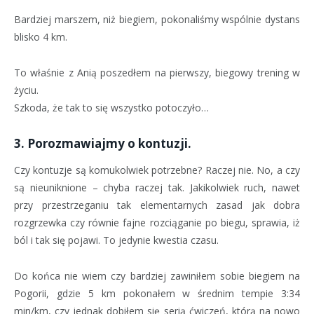
Bardziej marszem, niż biegiem, pokonaliśmy wspólnie dystans
blisko 4 km.
To właśnie z Anią poszedłem na pierwszy, biegowy trening w
życiu.
Szkoda, że tak to się wszystko potoczyło…
3. Porozmawiajmy o kontuzji.
Czy kontuzje są komukolwiek potrzebne? Raczej nie. No, a czy
są nieuniknione – chyba raczej tak. Jakikolwiek ruch, nawet
przy przestrzeganiu tak elementarnych zasad jak dobra
rozgrzewka czy równie fajne rozciąganie po biegu, sprawia, iż
ból i tak się pojawi. To jedynie kwestia czasu.
Do końca nie wiem czy bardziej zawiniłem sobie biegiem na
Pogorii, gdzie 5 km pokonałem w średnim tempie 3:34
min/km, czy jednak dobiłem się serią ćwiczeń, którą na nowo