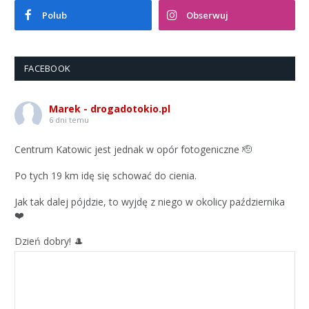
Polub
Obserwuj
FACEBOOK
Marek - drogadotokio.pl
6 dni temu
Centrum Katowic jest jednak w opór fotogeniczne 🫡
Po tych 19 km idę się schować do cienia.
Jak tak dalej pójdzie, to wyjdę z niego w okolicy października
❤️
Dzień dobry! 🎩