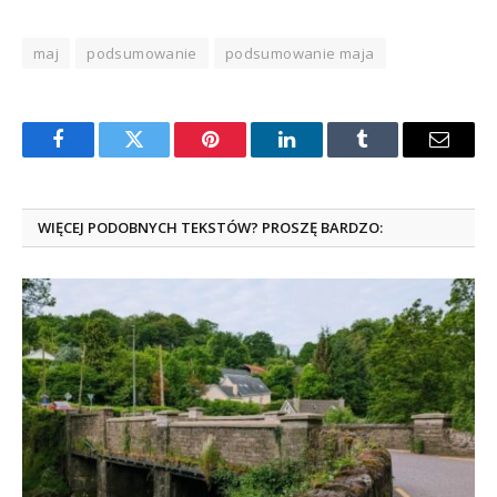
maj
podsumowanie
podsumowanie maja
Facebook
Twitter
Pinterest
LinkedIn
Tumblr
Email
WIĘCEJ PODOBNYCH TEKSTÓW? PROSZĘ BARDZO: