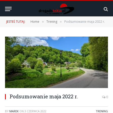
JESTEŚ TUTAJ:
Home
Trening
Podsumowanie maja 2022 r.
»
»
Podsumowanie maja 2022 r.
0
BY
MAREK
ON
3 CZERWCA 2022
TRENING