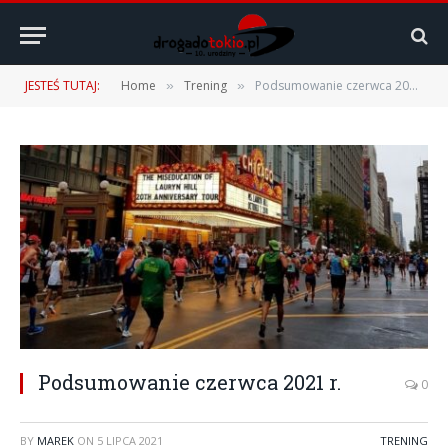
JESTEŚ TUTAJ:
Home
Trening
Podsumowanie czerwca 2021 r.
»
»
Podsumowanie czerwca 2021 r.
0
BY
MAREK
ON
5 LIPCA 2021
TRENING