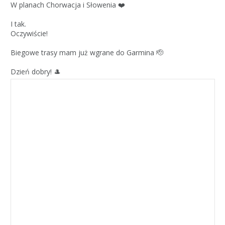
W planach Chorwacja i Słowenia ❤️
I tak.
Oczywiście!
Biegowe trasy mam już wgrane do Garmina 🫡
Dzień dobry! 🎩