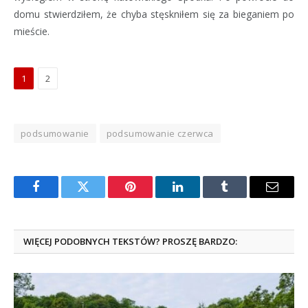
domu stwierdziłem, że chyba stęskniłem się za bieganiem po
mieście.
1
2
podsumowanie
podsumowanie czerwca
Facebook
Twitter
Pinterest
LinkedIn
Tumblr
Email
WIĘCEJ PODOBNYCH TEKSTÓW? PROSZĘ BARDZO: