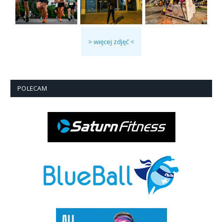
> więcej zdjęć <
POLECAM