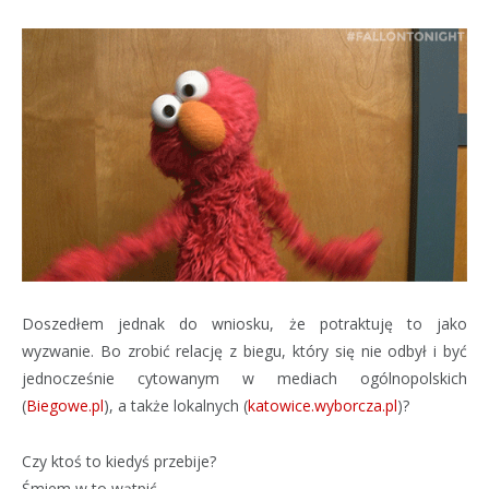
Doszedłem jednak do wniosku, że potraktuję to jako
wyzwanie. Bo zrobić relację z biegu, który się nie odbył i być
jednocześnie cytowanym w mediach ogólnopolskich
(
Biegowe.pl
), a także lokalnych (
katowice.wyborcza.pl
)?
Czy ktoś to kiedyś przebije?
Śmiem w to wątpić.