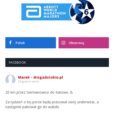
Polub
Obserwuj
FACEBOOK
Marek - drogadotokio.pl
23 godzin temu
20 km przez Siemianowice do Katowic 💪
Za tydzień o tej porze będę prasował swój underwear, a
następnie pakował go do walizki.