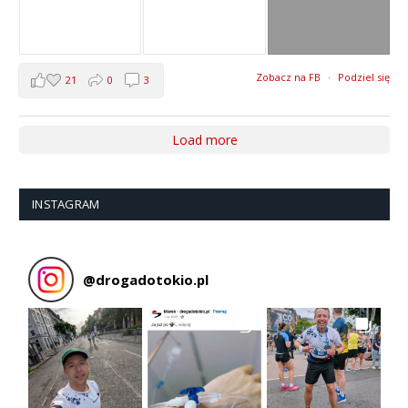
Zobacz na FB
·
Podziel się
21
0
3
Load more
INSTAGRAM
@
drogadotokio.pl