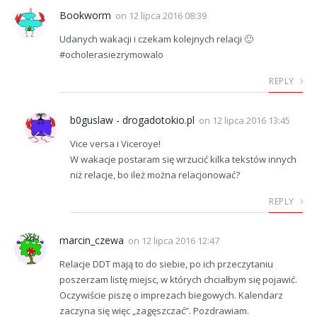
Bookworm
on
12 lipca 2016 08:39
Udanych wakacji i czekam kolejnych relacji 🙂
#ocholerasiezrymowalo
REPLY
b0guslaw - drogadotokio.pl
on
12 lipca 2016 13:45
Vice versa i Viceroye!
W wakacje postaram się wrzucić kilka tekstów innych
niż relacje, bo ileż można relacjonować?
REPLY
marcin_czewa
on
12 lipca 2016 12:47
Relacje DDT mają to do siebie, po ich przeczytaniu
poszerzam listę miejsc, w których chciałbym się pojawić.
Oczywiście piszę o imprezach biegowych. Kalendarz
zaczyna się więc „zagęszczać”. Pozdrawiam.