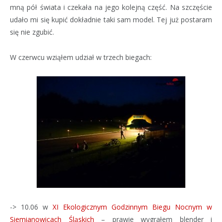
mną pół świata i czekała na jego kolejną część. Na szczęście
udało mi się kupić dokładnie taki sam model. Tej już postaram
się nie zgubić.
W czerwcu wziąłem udział w trzech biegach:
-> 10.06 w
XI Ekologicznym Godzinnym Biegu Nocnym w
Siemianowicach Śląskich
– prawie wygrałem blender i