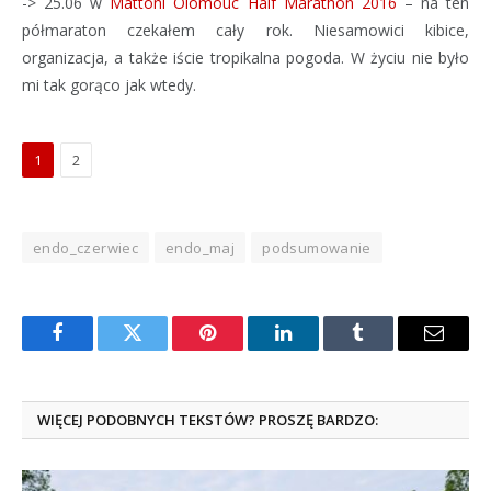
-> 25.06 w
Mattoni Olomouc Half Marathon 2016
– na ten
półmaraton czekałem cały rok. Niesamowici kibice,
organizacja, a także iście tropikalna pogoda. W życiu nie było
mi tak gorąco jak wtedy.
1
2
endo_czerwiec
endo_maj
podsumowanie
Facebook
Twitter
Pinterest
LinkedIn
Tumblr
Email
WIĘCEJ PODOBNYCH TEKSTÓW? PROSZĘ BARDZO: