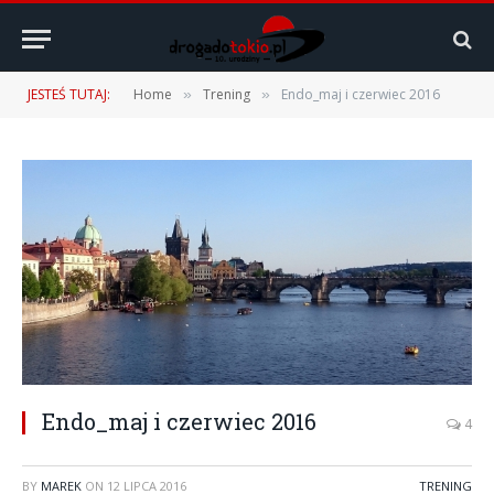
JESTEŚ TUTAJ:
Home
Trening
Endo_maj i czerwiec 2016
»
»
Endo_maj i czerwiec 2016
4
BY
MAREK
ON
12 LIPCA 2016
TRENING