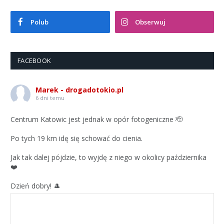
Polub
Obserwuj
FACEBOOK
Marek - drogadotokio.pl
6 dni temu
Centrum Katowic jest jednak w opór fotogeniczne 🫡
Po tych 19 km idę się schować do cienia.
Jak tak dalej pójdzie, to wyjdę z niego w okolicy października
❤️
Dzień dobry! 🎩