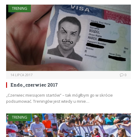
TRENING
14 LIPCA 2017
0
Endo_czerwiec 2017
„Czerwiec miesiącem startów” – tak mógłbym go w skrócie
podsumować. Treningów jest wtedy u mnie…
TRENING