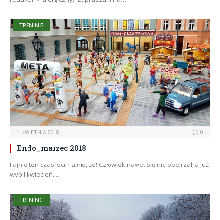
TRENING
4 KWIETNIA 2018
0
Endo_marzec 2018
Fajnie ten czas leci. Fajnie, że! Człowiek nawet się nie obejrzał, a już
wybił kwiecień.…
TRENING