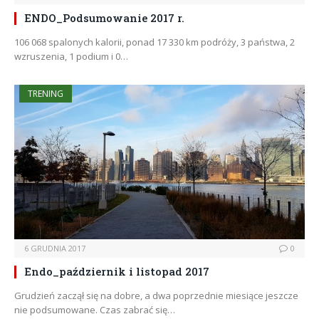
ENDO_Podsumowanie 2017 r.
106 068 spalonych kalorii, ponad 17 330 km podróży, 3 państwa, 2
wzruszenia, 1 podium i 0…
TRENING
6 GRUDNIA 2017
0
Endo_październik i listopad 2017
Grudzień zaczął się na dobre, a dwa poprzednie miesiące jeszcze
nie podsumowane. Czas zabrać się…