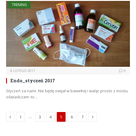
TRENING
8 LUTEGO 2017
0
Endo_styczeń 2017
Styczeń za nami. Nie będę owijał w bawełnę i waląc prosto z mostu
oświadczam: to…
Previous
Next
…
1
3
4
5
6
7