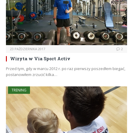
23 PAŹDZIERNIKA 2017
2
Wizyta w Via Sport Activ
Przed tym, gdy w marcu 2012 r. po raz pierwszy poszedłem biegać,
postanowiłem zrzucić kilka…
TRENING