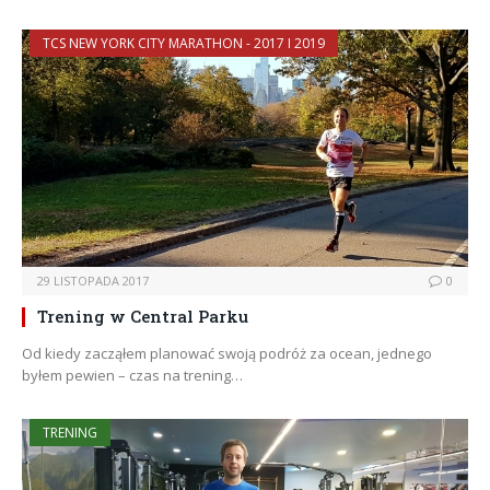
TCS NEW YORK CITY MARATHON - 2017 I 2019
29 LISTOPADA 2017
0
Trening w Central Parku
Od kiedy zacząłem planować swoją podróż za ocean, jednego
byłem pewien – czas na trening…
TRENING