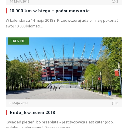
14 MAJA 2018
2
10 000 km w biegu – podsumowanie
W kalendarzu 14 maja 2018 r. Przedwczoraj udało mi się pokonać
swój 10 000 kilometr.…
TRENING
8 MAJA 2018
0
Endo_kwiecień 2018
Kwiecień plecień, bo przeplata – jest życiówka i jest katar (dop.
redakcji -> alergiczny). Zapraszam na…