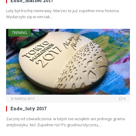
Endo_marzec 2017
Luty był trochę niemrawy. Marzec to już zupełnie inna historia.
Wydarzyło się w nim tak…
TRENING
10 MARCA 2017
0
Endo_luty 2017
Zacznę od oświadczenia: w lutym nie wziąłem ani jednego grama
antybiotyku. Nic! Zupełnie nic! Po grudniu/styczniu,…