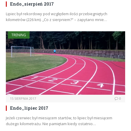
Endo_sierpień 2017
Lipiec był rekordowy pod względem ilości przebiegniętych
kilometrów (226 km). „Co z sierpniem?” – zapytano mnie…
TRENING
15 SIERPNIA 2017
0
Endo_lipiec 2017
Jeżeli czerwiec był miesiącem startów, to lipiec był miesiącem
dużego kilometrażu. Nie pamiętam kiedy ostatnio…