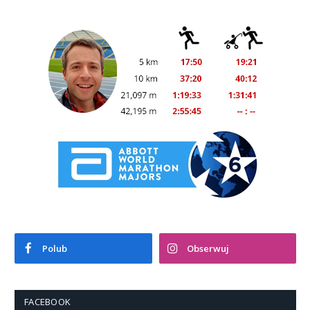
Polub
Obserwuj
FACEBOOK