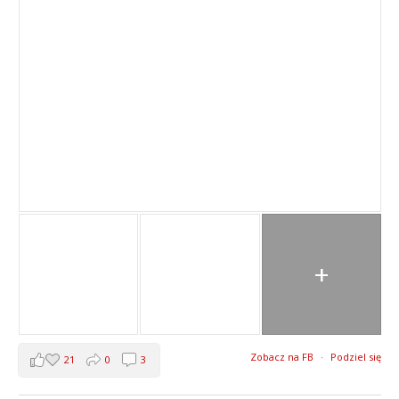
+
Zobacz na FB
·
Podziel się
21
0
3