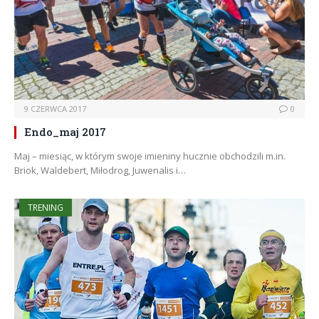
9 CZERWCA 2017
0
Endo_maj 2017
Maj – miesiąc, w którym swoje imieniny hucznie obchodzili m.in.
Briok, Waldebert, Miłodrog, Juwenalis i…
TRENING