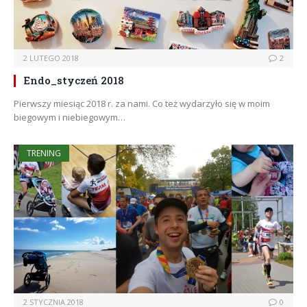
2 LUTEGO 2018
2
Endo_styczeń 2018
Pierwszy miesiąc 2018 r. za nami. Co też wydarzyło się w moim
biegowym i niebiegowym…
TRENING
2 STYCZNIA 2018
0